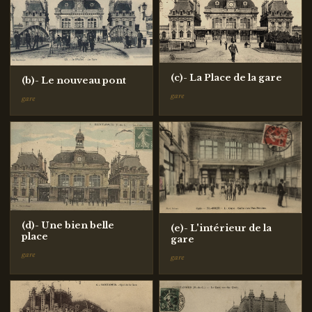
(c)- La Place de la gare
(b)- Le nouveau pont
gare
gare
(d)- Une bien belle
(e)- L'intérieur de la
place
gare
gare
gare