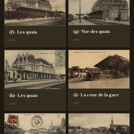
(g)- Vue des quais
(f)- Les quais
gare
gare
(i)- La cour de la gare
(h)- Les quais
gare
gare