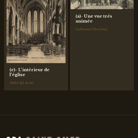
(a)- Une vue trés
animée
Guillaume Cliton (rue)
(e)- L'intérieur de
l'église
Ghière (pl. de la)