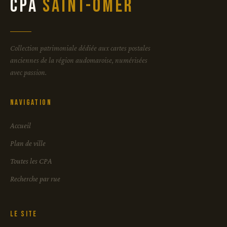
CPA
Saint-Omer
Collection patrimoniale dédiée aux cartes postales
anciennes de la région audomaroise, numérisées
avec passion.
Navigation
Accueil
Plan de ville
Toutes les CPA
Recherche par rue
Le site