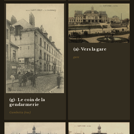
(a)- Vers la gare
gare
(g)- Le coin de la
gendarmerie
Gambetta (rue)