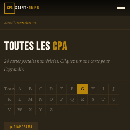
CPA
Saint-
Omer
›
Accueil
Toutes les CPA
TOUTES LES
CPA
24 cartes postales numérisées. Cliquez sur une carte pour
l'agrandir.
Tous
A
B
C
D
E
F
G
H
I
J
K
L
M
N
O
P
Q
R
S
T
U
V
W
X
Y
Z
Diaporama