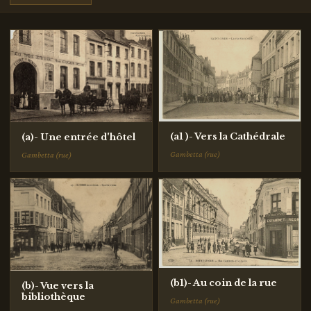
(a1 )- Vers la Cathédrale
(a)- Une entrée d'hôtel
Gambetta (rue)
Gambetta (rue)
(b1)- Au coin de la rue
(b)- Vue vers la
bibliothèque
Gambetta (rue)