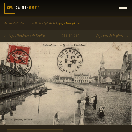
CPA
Saint-
Omer
›
›
›
Accueil
Collection
Ghière (pl. de la)
(a)- Une place
← (e)- L'intérieur de l'église
(b)- Vue de la place →
CPA N° 203