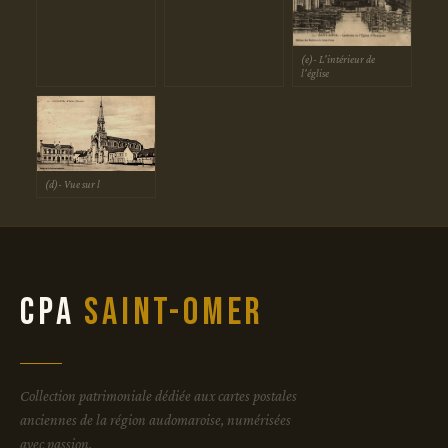
(e)- L'intérieur de
l'église
(d)- Vue sur l
CPA
Saint-Omer
Collection patrimoniale dédiée aux cartes postales
anciennes de la région audomaroise, numérisées
avec passion.