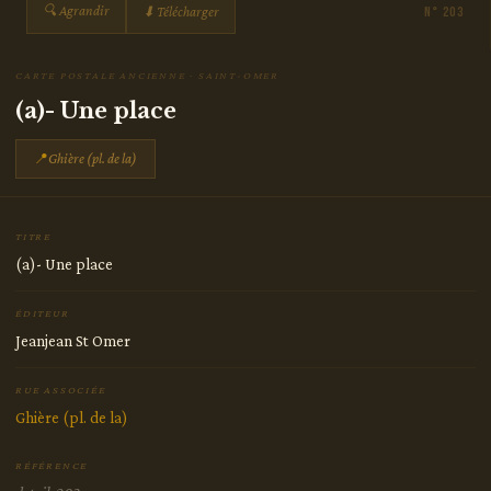
🔍 Agrandir
⬇ Télécharger
N° 203
CARTE POSTALE ANCIENNE · SAINT-OMER
(a)- Une place
📍
Ghière (pl. de la)
TITRE
(a)- Une place
ÉDITEUR
Jeanjean St Omer
RUE ASSOCIÉE
Ghière (pl. de la)
RÉFÉRENCE