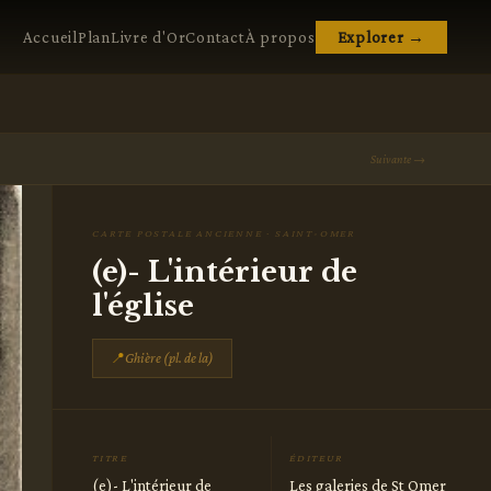
Accueil
Plan
Livre d'Or
Contact
À propos
Explorer →
Suivante →
CARTE POSTALE ANCIENNE · SAINT-OMER
(e)- L'intérieur de
l'église
📍
Ghière (pl. de la)
TITRE
ÉDITEUR
(e)- L'intérieur de
Les galeries de St Omer