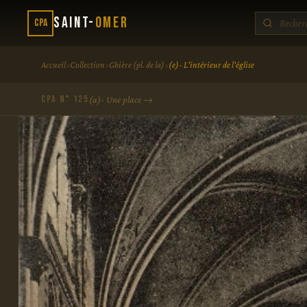
Saint-
Omer
CPA
›
›
›
Accueil
Collection
Ghière (pl. de la)
(e)- L'intérieur de l'église
CPA N° 125
(a)- Une place →