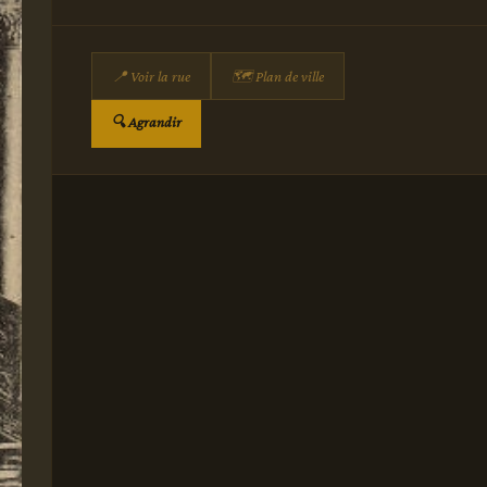
📍 Voir la rue
🗺 Plan de ville
🔍 Agrandir