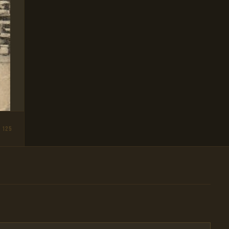
 125
)