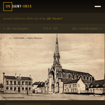
CPA
Saint-
Omer
›
›
›
Accueil
Collection
Ghière (pl. de la)
(d)- Vue sur l
← (b)- Vue de la place
(d1 )- sortie des enfants →
CPA N° 290