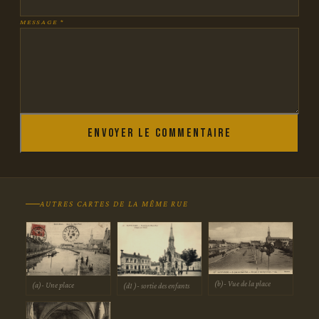
MESSAGE *
Envoyer le commentaire
AUTRES CARTES DE LA MÊME RUE
(b)- Vue de la place
(a)- Une place
(d1 )- sortie des enfants