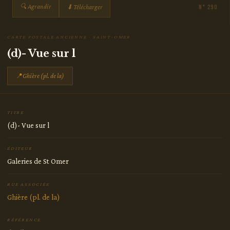
🔍 Agrandir
⬇ Télécharger
N° 290
CARTE POSTALE ANCIENNE · SAINT-OMER
(d)- Vue sur l
📍
Ghière (pl. de la)
TITRE
(d)- Vue sur l
ÉDITEUR
Galeries de St Omer
RUE ASSOCIÉE
Ghière (pl. de la)
RÉFÉRENCE