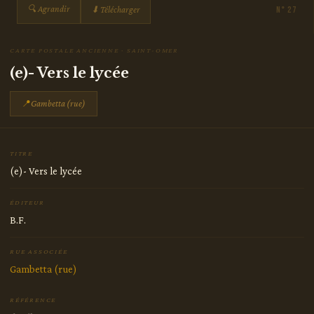
🔍 Agrandir
⬇ Télécharger
N° 27
CARTE POSTALE ANCIENNE · SAINT-OMER
(e)- Vers le lycée
📍
Gambetta (rue)
TITRE
(e)- Vers le lycée
ÉDITEUR
B.F.
RUE ASSOCIÉE
Gambetta (rue)
RÉFÉRENCE