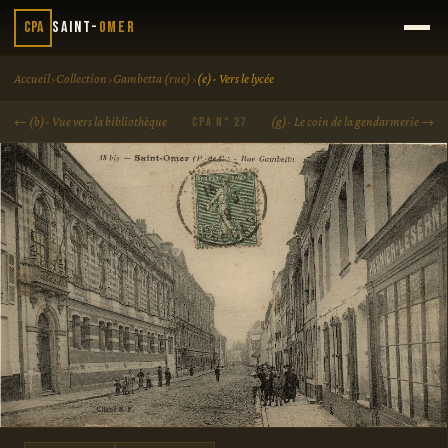
CPA
Saint-
Omer
›
›
›
Accueil
Collection
Gambetta (rue)
(e)- Vers le lycée
← (b)- Vue vers la bibliothèque
(g)- Le coin de la gendarmerie →
CPA N° 27