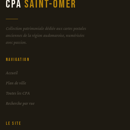
CPA
Saint-Omer
Collection patrimoniale dédiée aux cartes postales
anciennes de la région audomaroise, numérisées
avec passion.
Navigation
Accueil
Plan de ville
Toutes les CPA
Recherche par rue
Le site