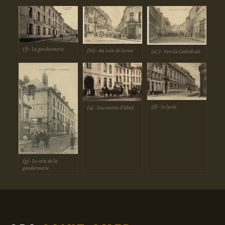
(f)- La gendarmerie
(b1)- Au coin de la rue
(a1 )- Vers la Cathédrale
(d)- Le lycée
(a)- Une entrée d'hôtel
(g)- Le coin de la
gendarmerie