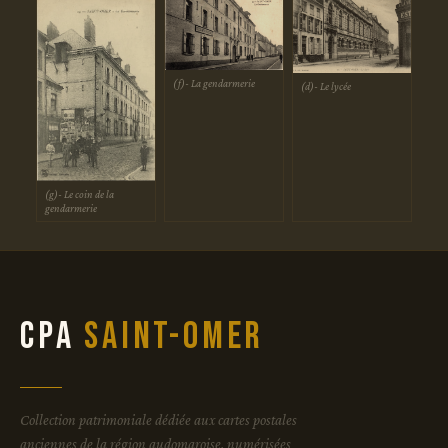
(f)- La gendarmerie
(d)- Le lycée
(g)- Le coin de la
gendarmerie
CPA
Saint-Omer
Collection patrimoniale dédiée aux cartes postales
anciennes de la région audomaroise, numérisées