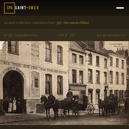
CPA
Saint-
Omer
›
›
›
Accueil
Collection
Gambetta (rue)
(a)- Une entrée d'hôtel
← (f)- La gendarmerie
(c)-Au carrefour →
CPA N° 391