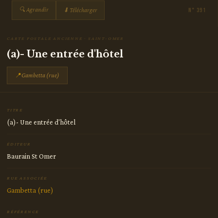
🔍 Agrandir
⬇ Télécharger
N° 391
CARTE POSTALE ANCIENNE · SAINT-OMER
(a)- Une entrée d'hôtel
📍
Gambetta (rue)
TITRE
(a)- Une entrée d'hôtel
ÉDITEUR
Baurain St Omer
RUE ASSOCIÉE
Gambetta (rue)
RÉFÉRENCE