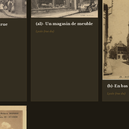
(a1)- Un magasin de meuble
 rue
Lycée (rue du)
(b)-En bas 
Lycée (rue du)