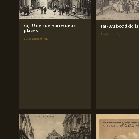
(b)-Une rue entre deux
(a)- Au bord de la
places
Lycée (rue du)
Louis Martel (rue)