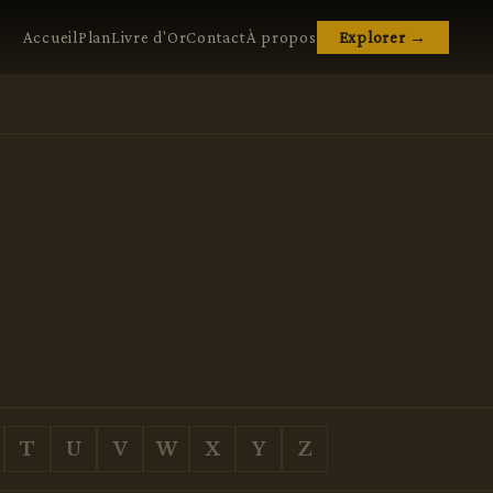
Accueil
Plan
Livre d'Or
Contact
À propos
Explorer →
T
U
V
W
X
Y
Z