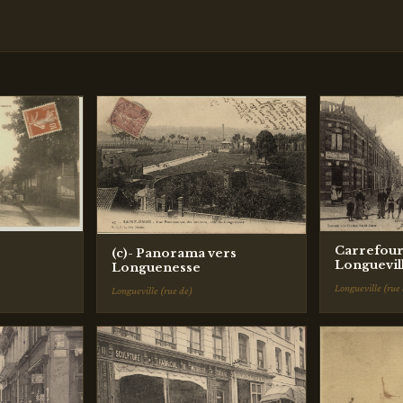
Carrefour 
(c)- Panorama vers
Longuevil
Longuenesse
Longueville (rue
Longueville (rue de)