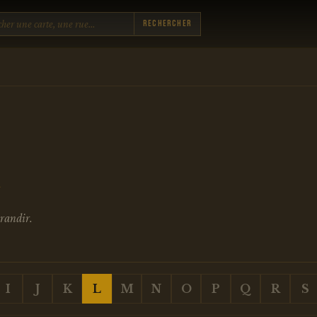
Rechercher
A
grandir.
I
J
K
L
M
N
O
P
Q
R
S