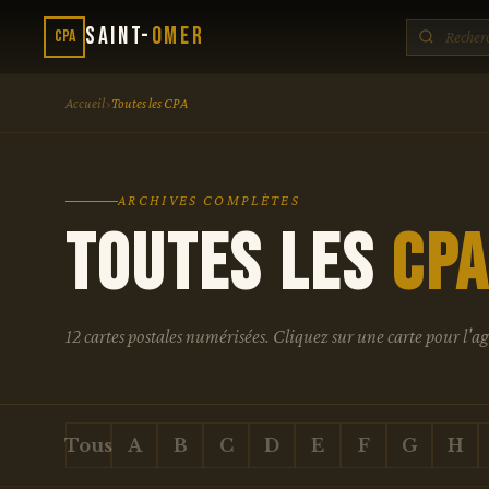
Saint-
Omer
CPA
›
Accueil
Toutes les CPA
ARCHIVES COMPLÈTES
TOUTES LES
CP
12 cartes postales numérisées. Cliquez sur une carte pour l'a
Tous
A
B
C
D
E
F
G
H