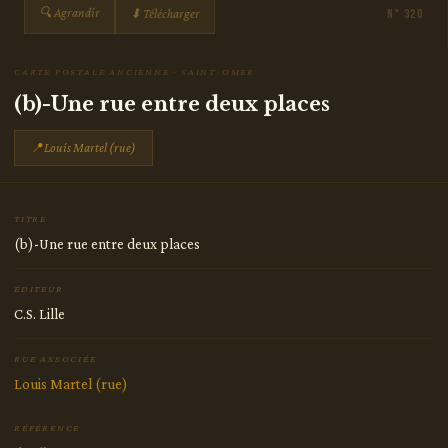
🔍 Agrandir
⬇ Télécharger
N° 320
CARTE POSTALE ANCIENNE · SAINT-OMER
(b)-Une rue entre deux places
📍
Louis Martel (rue)
TITRE
(b)-Une rue entre deux places
ÉDITEUR
C.S. Lille
RUE ASSOCIÉE
Louis Martel (rue)
RÉFÉRENCE