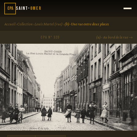
CPA
Saint-
Omer
›
›
›
Accueil
Collection
Louis Martel (rue)
(b)-Une rue entre deux places
(a)- Au bord de la rue →
CPA N° 320