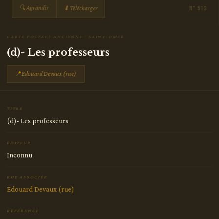
🔍 Agrandir
⬇ Télécharger
N° 513
CARTE POSTALE ANCIENNE · SAINT-OMER
(d)- Les professeurs
📍
Edouard Devaux (rue)
TITRE
(d)- Les professeurs
ÉDITEUR
Inconnu
RUE ASSOCIÉE
Edouard Devaux (rue)
RÉFÉRENCE