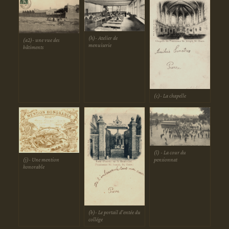
(h)- Atelier de
(a2)- une vue des
menuiserie
bâtiments
(c)- La chapelle
(l) - La cour du
(j)- Une mention
pensionnat
honorable
(b)- Le portail d'entée du
collége