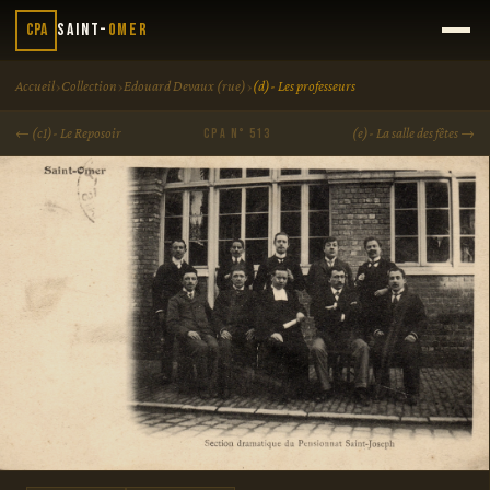
CPA
Saint-
Omer
›
›
›
Accueil
Collection
Edouard Devaux (rue)
(d)- Les professeurs
← (c1)- Le Reposoir
(e)- La salle des fêtes →
CPA N° 513