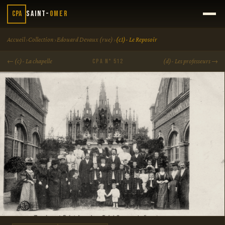
CPA
Saint-
Omer
›
›
›
Accueil
Collection
Edouard Devaux (rue)
(c1)- Le Reposoir
← (c)- La chapelle
(d)- Les professeurs →
CPA N° 512