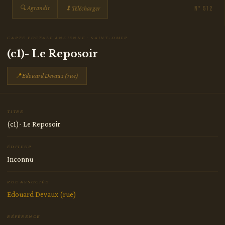
🔍 Agrandir
⬇ Télécharger
N° 512
CARTE POSTALE ANCIENNE · SAINT-OMER
(c1)- Le Reposoir
📍
Edouard Devaux (rue)
TITRE
(c1)- Le Reposoir
ÉDITEUR
Inconnu
RUE ASSOCIÉE
Edouard Devaux (rue)
RÉFÉRENCE