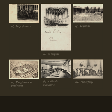
(g)- La piscine
(d)- Les professeurs
(c)- La chapelle
(h)- Atelier de
(i2)- Atelier forge
(a)- Vue générale du
menuiserie
pensionnat