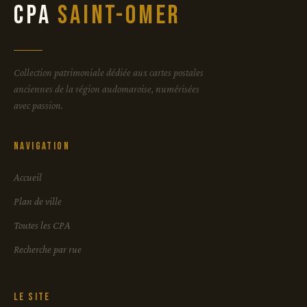
CPA
Saint-Omer
Collection patrimoniale dédiée aux cartes postales
anciennes de la région audomaroise, numérisées
avec passion.
Navigation
Accueil
Plan de ville
Toutes les CPA
Recherche par rue
Le site