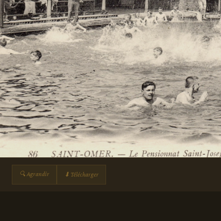
🔍 Agrandir
⬇ Télécharger