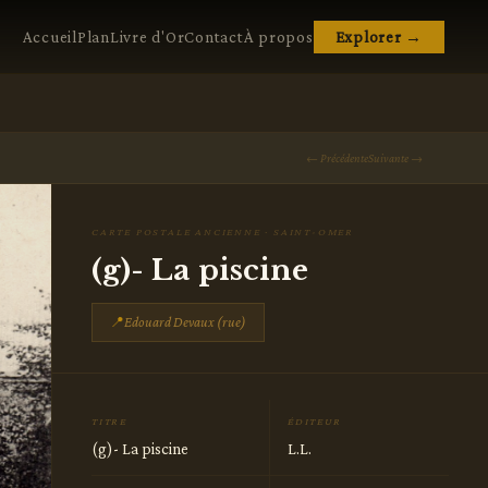
Accueil
Plan
Livre d'Or
Contact
À propos
Explorer →
← Précédente
Suivante →
CARTE POSTALE ANCIENNE · SAINT-OMER
(g)- La piscine
📍
Edouard Devaux (rue)
TITRE
ÉDITEUR
(g)- La piscine
L.L.