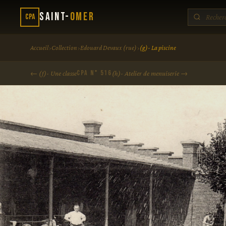
Saint-
Omer
CPA
›
›
›
Accueil
Collection
Edouard Devaux (rue)
(g)- La piscine
CPA N° 516
← (f)- Une classe
(h)- Atelier de menuiserie →