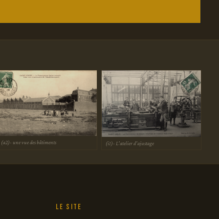
(a2)- une vue des bâtiments
(i1)- L'atelier d'ajustage
Le site