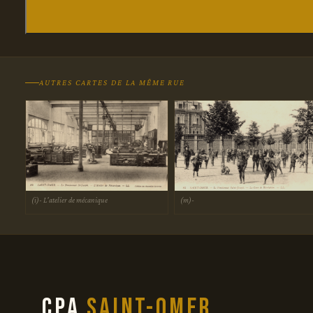
AUTRES CARTES DE LA MÊME RUE
(i)- L'atelier de mécanique
(m)-
CPA
Saint-Omer