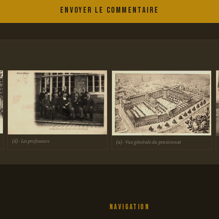
Envoyer le commentaire
(d)- Les professeurs
(a)- Vue générale du pensionnat
Navigation