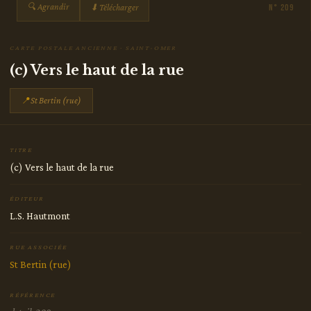
🔍 Agrandir
⬇ Télécharger
N° 209
CARTE POSTALE ANCIENNE · SAINT-OMER
(c) Vers le haut de la rue
📍
St Bertin (rue)
TITRE
(c) Vers le haut de la rue
ÉDITEUR
L.S. Hautmont
RUE ASSOCIÉE
St Bertin (rue)
RÉFÉRENCE