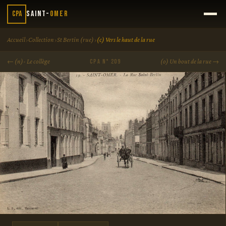
CPA
Saint-
Omer
›
›
›
Accueil
Collection
St Bertin (rue)
(c) Vers le haut de la rue
← (n)- Le collège
(o) Un bout de la rue →
CPA N° 209