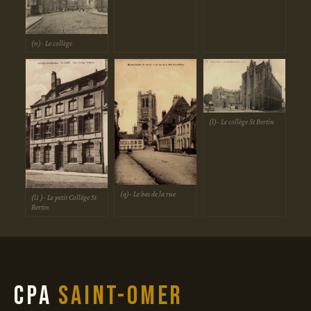
(n)- Le collège
(l)- Le collège St Bertin
(q)- Le bas de la rue
(l1 )- Le petit Collége St
Bertin
CPA
Saint-Omer