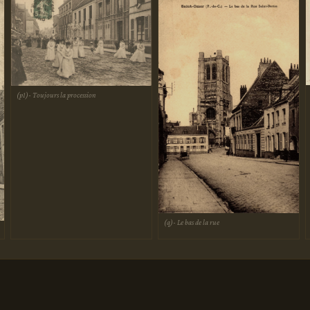
(p1)- Toujours la procession
(q)- Le bas de la rue