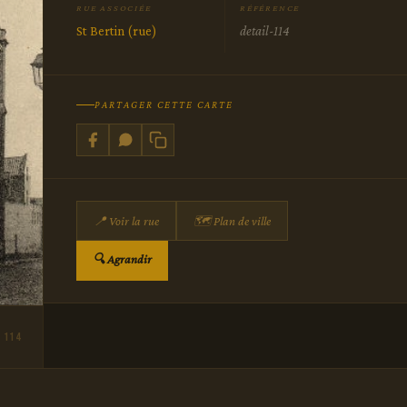
RUE ASSOCIÉE
RÉFÉRENCE
St Bertin (rue)
detail-114
PARTAGER CETTE CARTE
📍 Voir la rue
🗺 Plan de ville
🔍 Agrandir
 114