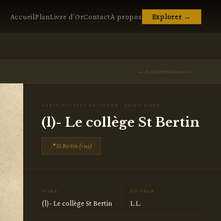
Accueil
Plan
Livre d'Or
Contact
À propos
Explorer →
← Précédente
Suivante →
CARTE POSTALE ANCIENNE · SAINT-OMER
(l)- Le collège St Bertin
📍
St Bertin (rue)
TITRE
ÉDITEUR
(l)- Le collège St Bertin
L.L.