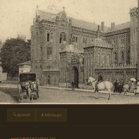
🔍 Agrandir
⬇ Télécharger
COMMENTAIRES (0)