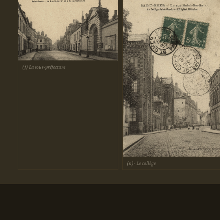
(f) La sous-préfecture
(n)- Le collège