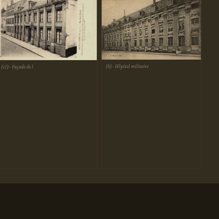
(h)- Hôpital militaire
(c1)- Façade de l