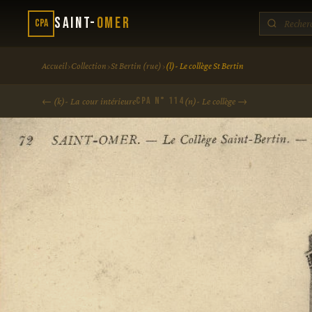
Saint-
Omer
CPA
›
›
›
Accueil
Collection
St Bertin (rue)
(l)- Le collège St Bertin
CPA N° 114
← (k)- La cour intérieure
(n)- Le collège →