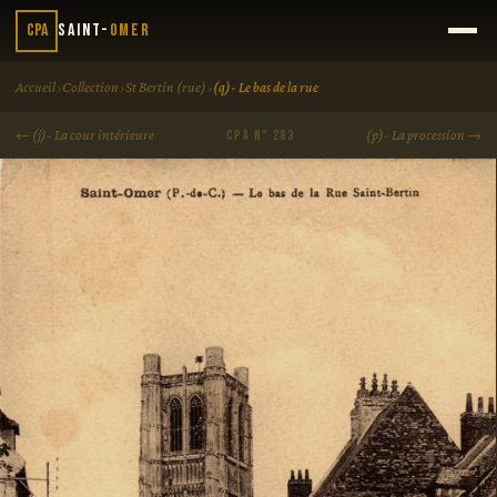
CPA
Saint-
Omer
›
›
›
Accueil
Collection
St Bertin (rue)
(q)- Le bas de la rue
← (j)- La cour intérieure
(p)- La procession →
CPA N° 283