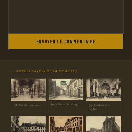
Envoyer le commentaire
AUTRES CARTES DE LA MÊME RUE
(m)- Vue sur le collège
(k)- La cour intérieure
(e)- L'intérieur de
l'église