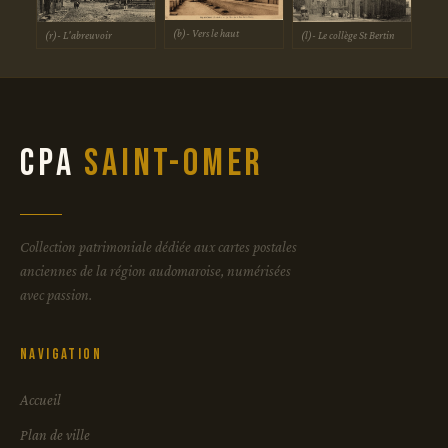
(b)- Vers le haut
(r)- L'abreuvoir
(l)- Le collège St Bertin
CPA
Saint-Omer
Collection patrimoniale dédiée aux cartes postales
anciennes de la région audomaroise, numérisées
avec passion.
Navigation
Accueil
Plan de ville