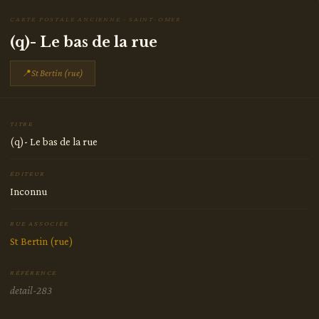
CARTE POSTALE ANCIENNE · SAINT-OMER
(q)- Le bas de la rue
📍
St Bertin (rue)
TITRE
(q)- Le bas de la rue
ÉDITEUR
Inconnu
RUE ASSOCIÉE
St Bertin (rue)
RÉFÉRENCE
detail-283