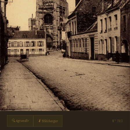
🔍 Agrandir
⬇ Télécharger
N° 283