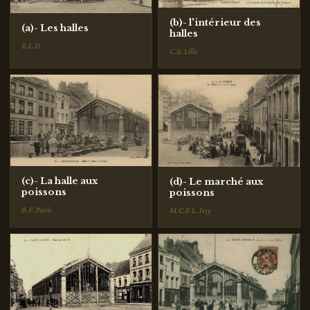
(b)- l'intérieur des
(a)- Les halles
halles
E.L.D.
C.S. Lille
(c)- La halle aux
(d)- Le marché aux
poissons
poissons
B.F. Paris
M.C.F.L. Issy