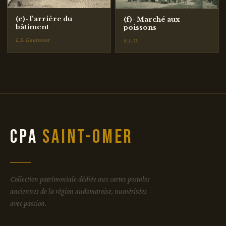
(e)- l'arrière du
(f)- Marché aux
bâtiment
poissons
L.S. Hautmont
E.L.D.
CPA
Saint-Omer
Collection patrimoniale dédiée aux cartes postales
anciennes de la région audomaroise, numérisées
avec passion.