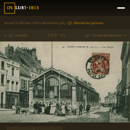
CPA
Saint-
Omer
›
›
›
Accueil
Collection
Pierre Bonhomme (pl.)
(f)- Marché aux poissons
← (a)- Les halles
(e)- l'arrière du bâtiment →
CPA N° 132