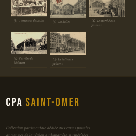
(b)- l'intérieur des halles
(d)- Le marché aux
(a)- Les halles
poissons
(e)- l'arrière du
(c)- La halle aux
bâtiment
poissons
CPA
Saint-Omer
Collection patrimoniale dédiée aux cartes postales
anciennes de la région audomaroise, numérisées