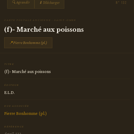
🔍 Agrandir
⬇ Télécharger
N° 132
CARTE POSTALE ANCIENNE · SAINT-OMER
(f)- Marché aux poissons
📍
Pierre Bonhomme (pl.)
TITRE
(f)- Marché aux poissons
ÉDITEUR
E.L.D.
RUE ASSOCIÉE
Pierre Bonhomme (pl.)
RÉFÉRENCE
detail-132