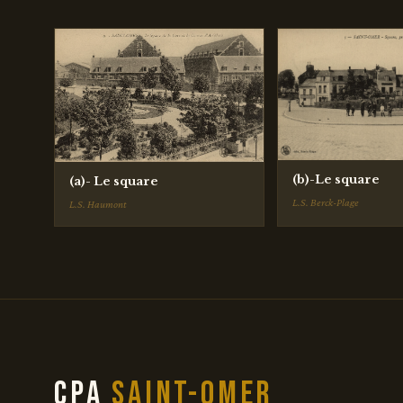
(b)-Le square
(a)- Le square
L.S. Berck-Plage
L.S. Haumont
CPA
Saint-Omer