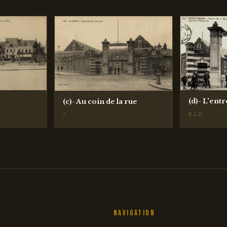
(d)- L'ent
(c)- Au coin de la rue
E.L.D.
?
Navigation