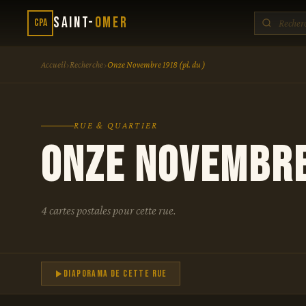
Saint-
Omer
CPA
›
›
Accueil
Recherche
Onze Novembre 1918 (pl. du )
RUE & QUARTIER
Onze Novembre 
4 cartes postales pour cette rue.
Diaporama de cette rue