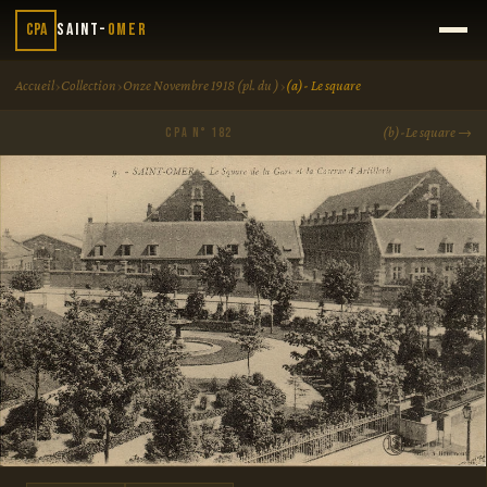
CPA
Saint-
Omer
›
›
›
Accueil
Collection
Onze Novembre 1918 (pl. du )
(a)- Le square
(b)-Le square →
CPA N° 182