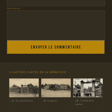
MESSAGE *
Envoyer le commentaire
AUTRES CARTES DE LA MÊME RUE
(d)- L'entrée de la
(b)-Le square
(c)- Au coin de la rue
caserne