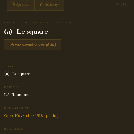
🔍 Agrandir
⬇ Télécharger
N° 182
CARTE POSTALE ANCIENNE · SAINT-OMER
(a)- Le square
📍
Onze Novembre 1918 (pl. du )
TITRE
(a)- Le square
ÉDITEUR
L.S. Haumont
RUE ASSOCIÉE
Onze Novembre 1918 (pl. du )
RÉFÉRENCE