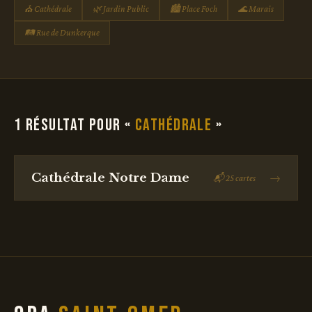
⛪ Cathédrale
🌿 Jardin Public
🏙 Place Foch
🌊 Marais
🛤 Rue de Dunkerque
1 résultat pour «
Cathédrale
»
Cathédrale Notre Dame
→
📬 25 cartes