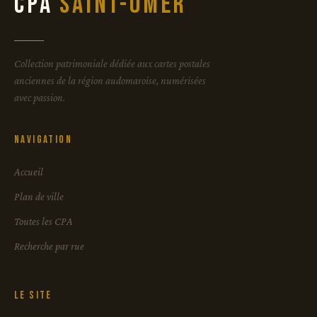
CPA
Saint-Omer
Collection patrimoniale dédiée aux cartes postales
anciennes de la région audomaroise, numérisées
avec passion.
Navigation
Accueil
Plan de ville
Toutes les CPA
Recherche par rue
Le site