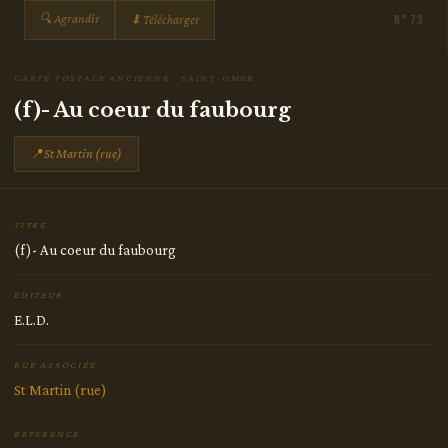
🔍 Agrandir
⬇ Télécharger
N° 73
CARTE POSTALE ANCIENNE · SAINT-OMER
(f)- Au coeur du faubourg
📍
St Martin (rue)
TITRE
(f)- Au coeur du faubourg
ÉDITEUR
E.L.D.
RUE ASSOCIÉE
St Martin (rue)
RÉFÉRENCE