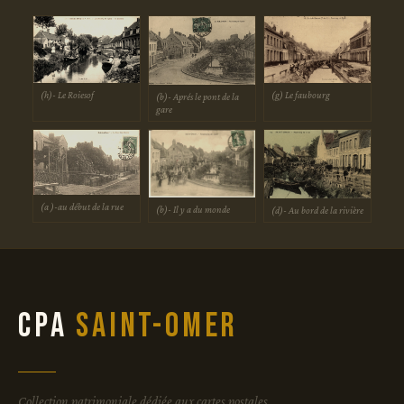
(h)- Le Roiesof
(g) Le faubourg
(b)- Aprés le pont de la
gare
(a )-au début de la rue
(b)- Il y a du monde
(d)- Au bord de la rivière
CPA
Saint-Omer
Collection patrimoniale dédiée aux cartes postales