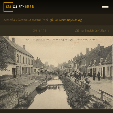
CPA
Saint-
Omer
›
›
›
Accueil
Collection
St Martin (rue)
(f)- Au coeur du faubourg
(d)- Au bord de la rivière →
CPA N° 73