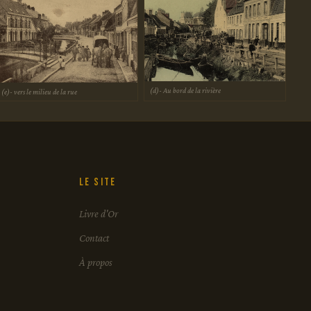
(d)- Au bord de la rivière
(e)- vers le milieu de la rue
Le site
Livre d'Or
Contact
À propos