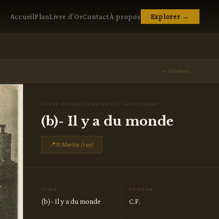
Accueil
Plan
Livre d'Or
Contact
À propos
Explorer →
← Précédente
CARTE POSTALE ANCIENNE · SAINT-OMER
(b)- Il y a du monde
📍
St Martin (rue)
TITRE
ÉDITEUR
(b)- Il y a du monde
C.F.