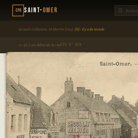
Saint-
Omer
CPA
›
›
›
Accueil
Collection
St Martin (rue)
(b)- Il y a du monde
CPA N° 456
← (a )-au début de la rue