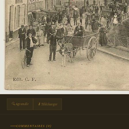
🔍 Agrandir
⬇ Télécharger
COMMENTAIRES (0)