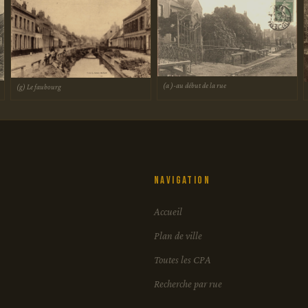
(a )-au début de la rue
(g) Le faubourg
Navigation
Accueil
Plan de ville
Toutes les CPA
Recherche par rue