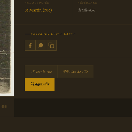
RUE ASSOCIÉE
RÉFÉRENCE
St Martin (rue)
detail-456
PARTAGER CETTE CARTE
📍 Voir la rue
🗺 Plan de ville
🔍 Agrandir
 456