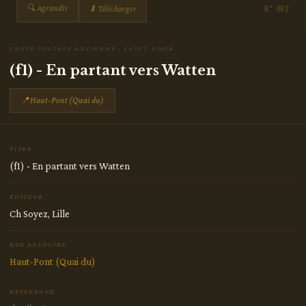
🔍 Agrandir
⬇ Télécharger
N° 462
CARTE POSTALE ANCIENNE · SAINT-OMER
(f1) - En partant vers Watten
📍
Haut-Pont (Quai du)
TITRE
(f1) - En partant vers Watten
ÉDITEUR
Ch Soyez, Lille
RUE ASSOCIÉE
Haut-Pont (Quai du)
RÉFÉRENCE