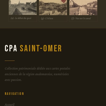
(a)- Le début du quai
(g)- L'écluse
(f)- Vue sur le canal
CPA
Saint-Omer
Collection patrimoniale dédiée aux cartes postales
anciennes de la région audomaroise, numérisées
avec passion.
Navigation
Accueil