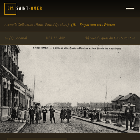
CPA
Saint-
Omer
›
›
›
Accueil
Collection
Haut-Pont (Quai du)
(f1) - En partant vers Watten
← (e) Le canal
(b) Vue du quai du Haut-Pont →
CPA N° 462