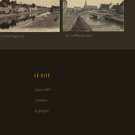
(a)- Le début du quai
(c) Une longue rue
Le site
Livre d'Or
Contact
À propos