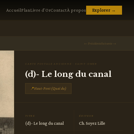
Accueil
Plan
Livre d'Or
Contact
À propos
Explorer →
← Précédente
Suivante →
CARTE POSTALE ANCIENNE · SAINT-OMER
(d)- Le long du canal
📍
Haut-Pont (Quai du)
TITRE
ÉDITEUR
(d)- Le long du canal
Ch. Soyez Lille