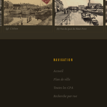
(g)- L'écluse
(b) Vue du quai du Haut-Pont
Navigation
Accueil
Plan de ville
Toutes les CPA
Recherche par rue