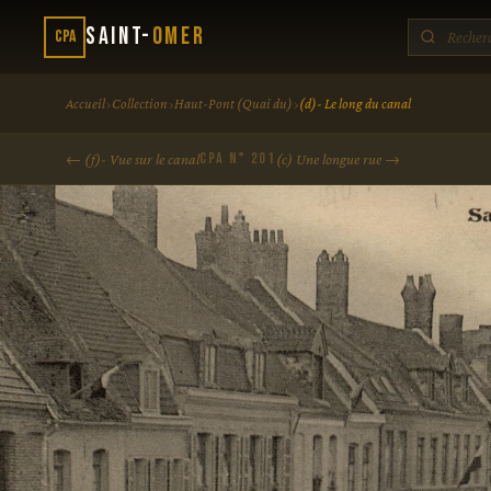
Saint-
Omer
CPA
›
›
›
Accueil
Collection
Haut-Pont (Quai du)
(d)- Le long du canal
CPA N° 201
← (f)- Vue sur le canal
(c) Une longue rue →