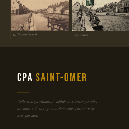
(f)- Vue sur le canal
(e) Le canal
CPA
Saint-Omer
Collection patrimoniale dédiée aux cartes postales
anciennes de la région audomaroise, numérisées
avec passion.