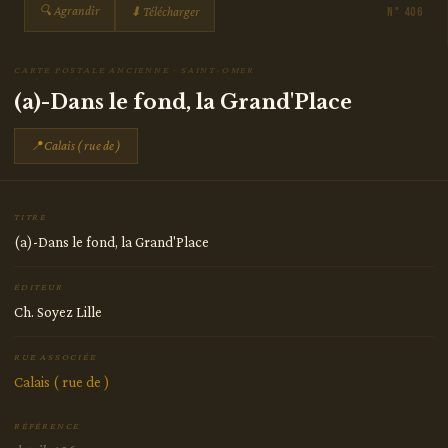
🔍 Agrandir
⬇ Télécharger
N° 406
CARTE POSTALE ANCIENNE · SAINT-OMER
(a)-Dans le fond, la Grand'Place
📍
Calais ( rue de )
TITRE
(a)-Dans le fond, la Grand'Place
ÉDITEUR
Ch. Soyez Lille
RUE ASSOCIÉE
Calais ( rue de )
RÉFÉRENCE