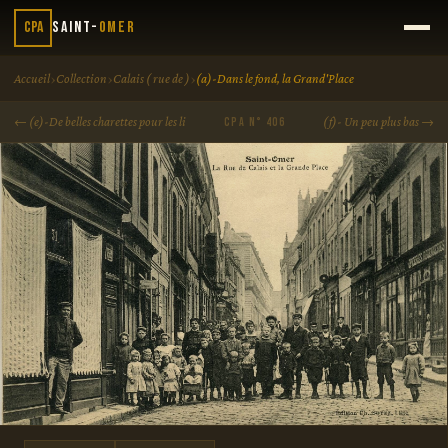
CPA
Saint-
Omer
›
›
›
Accueil
Collection
Calais ( rue de )
(a)-Dans le fond, la Grand'Place
← (e)-De belles charettes pour les li
(f)- Un peu plus bas →
CPA N° 406