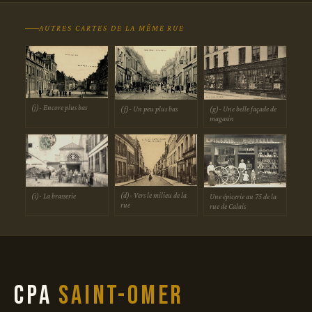
AUTRES CARTES DE LA MÊME RUE
(j)- Encore plus bas
(g)- Une belle façade de
(f)- Un peu plus bas
magasin
(d)- Vers le milieu de la
(i)- La brasserie
Une épicerie au 75 de la
rue
rue de Calais
CPA
Saint-Omer