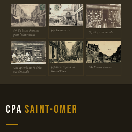
(i)- La brasserie
(e)-De belles charettes
(h)- Il y a du monde
pour les livraisons
(a)-Dans le fond, la
(j)- Encore plus bas
Une épicerie au 75 de la
Grand'Place
rue de Calais
CPA
Saint-Omer