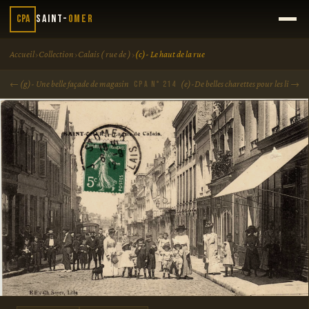
CPA
Saint-
Omer
›
›
›
Accueil
Collection
Calais ( rue de )
(c)- Le haut de la rue
← (g)- Une belle façade de magasin
(e)-De belles charettes pour les li →
CPA N° 214