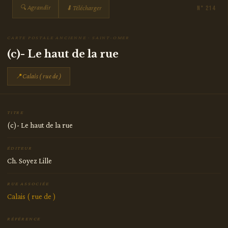
🔍 Agrandir
⬇ Télécharger
N° 214
CARTE POSTALE ANCIENNE · SAINT-OMER
(c)- Le haut de la rue
📍
Calais ( rue de )
TITRE
(c)- Le haut de la rue
ÉDITEUR
Ch. Soyez Lille
RUE ASSOCIÉE
Calais ( rue de )
RÉFÉRENCE