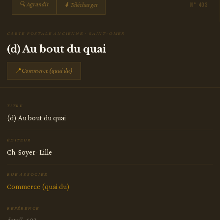
🔍 Agrandir
⬇ Télécharger
N° 403
CARTE POSTALE ANCIENNE · SAINT-OMER
(d) Au bout du quai
📍
Commerce (quai du)
TITRE
(d) Au bout du quai
ÉDITEUR
Ch. Soyer- Lille
RUE ASSOCIÉE
Commerce (quai du)
RÉFÉRENCE