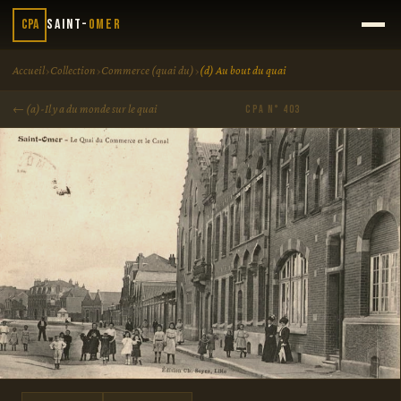
CPA
Saint-
Omer
›
›
›
Accueil
Collection
Commerce (quai du)
(d) Au bout du quai
← (a)-Il y a du monde sur le quai
CPA N° 403