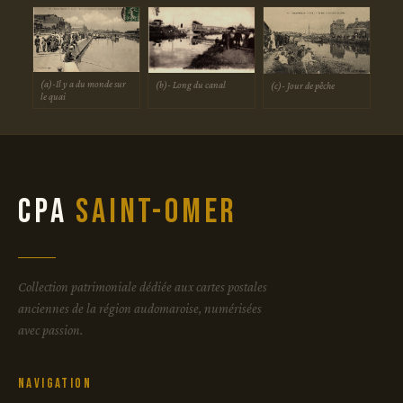
(a)-Il y a du monde sur
(b)- Long du canal
(c)- Jour de pêche
le quai
CPA
Saint-Omer
Collection patrimoniale dédiée aux cartes postales
anciennes de la région audomaroise, numérisées
avec passion.
Navigation