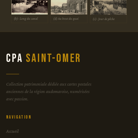
(b)- Long du canal
(d) Au bout du quai
(c)- Jour de pêche
CPA
Saint-Omer
Collection patrimoniale dédiée aux cartes postales
anciennes de la région audomaroise, numérisées
avec passion.
Navigation
Accueil