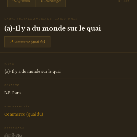
🔍 Agrandir
⬇ Télécharger
N° 385
CARTE POSTALE ANCIENNE · SAINT-OMER
(a)-Il y a du monde sur le quai
📍
Commerce (quai du)
TITRE
(a)-Il y a du monde sur le quai
ÉDITEUR
B.F. Paris
RUE ASSOCIÉE
Commerce (quai du)
RÉFÉRENCE
detail-385