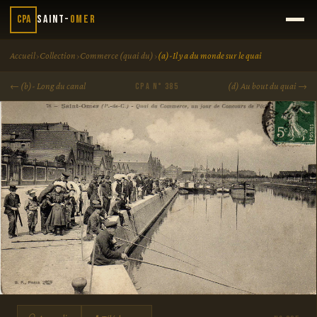
CPA
Saint-
Omer
›
›
›
Accueil
Collection
Commerce (quai du)
(a)-Il y a du monde sur le quai
← (b)- Long du canal
(d) Au bout du quai →
CPA N° 385