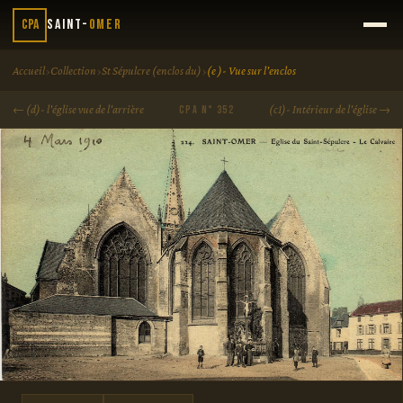
CPA
Saint-
Omer
›
›
›
Accueil
Collection
St Sépulcre (enclos du)
(e )- Vue sur l'enclos
← (d)- l'église vue de l'arrière
(c1)- Intérieur de l'église →
CPA N° 352