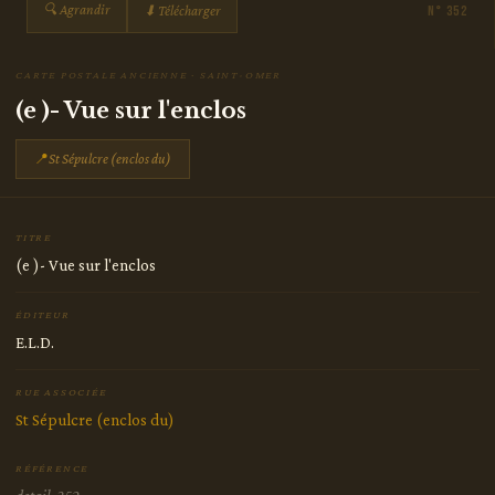
🔍 Agrandir
⬇ Télécharger
N° 352
CARTE POSTALE ANCIENNE · SAINT-OMER
(e )- Vue sur l'enclos
📍
St Sépulcre (enclos du)
TITRE
(e )- Vue sur l'enclos
ÉDITEUR
E.L.D.
RUE ASSOCIÉE
St Sépulcre (enclos du)
RÉFÉRENCE