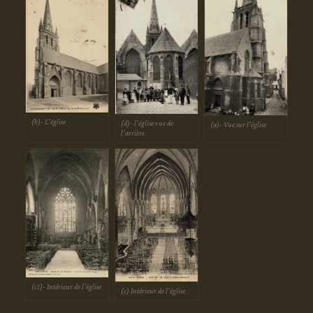
(b)- L'église
(d)- l'église vue de
(a)- Vue sur l'église
l'arrière
(c1)- Intérieur de l'église
(c) Intérieur de l'église