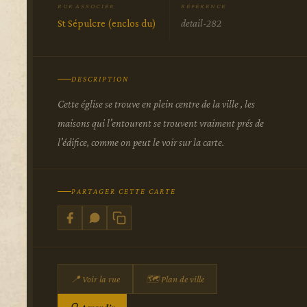
RUE ASSOCIÉE
RÉFÉRENCE
St Sépulcre (enclos du)
detail-282
DESCRIPTION
Cette église se trouve en plein centre de la ville , les
maisons qui l'entourent se trouvent vraiment prés de
l'édifice, comme on peut le voir sur la carte.
PARTAGER CETTE CARTE
📍 Voir la rue
🗺 Plan de ville