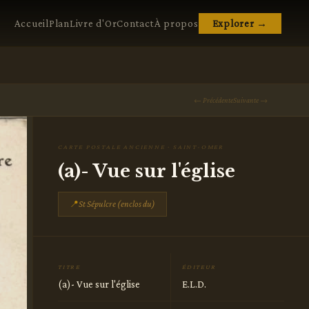
Accueil
Plan
Livre d'Or
Contact
À propos
Explorer →
← Précédente
Suivante →
CARTE POSTALE ANCIENNE · SAINT-OMER
(a)- Vue sur l'église
📍
St Sépulcre (enclos du)
TITRE
ÉDITEUR
(a)- Vue sur l'église
E.L.D.