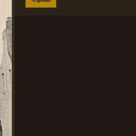
🔍 Agrandir