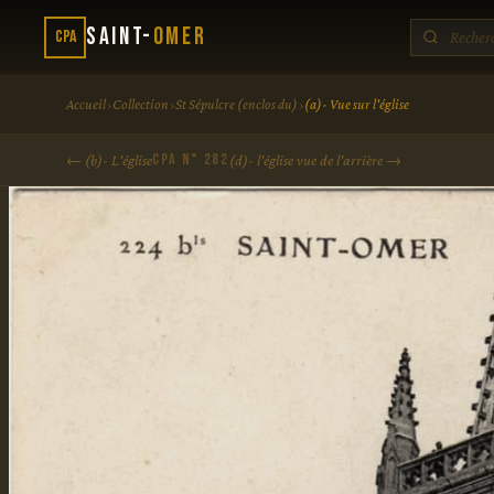
Saint-
Omer
CPA
›
›
›
Accueil
Collection
St Sépulcre (enclos du)
(a)- Vue sur l'église
CPA N° 282
← (b)- L'église
(d)- l'église vue de l'arrière →