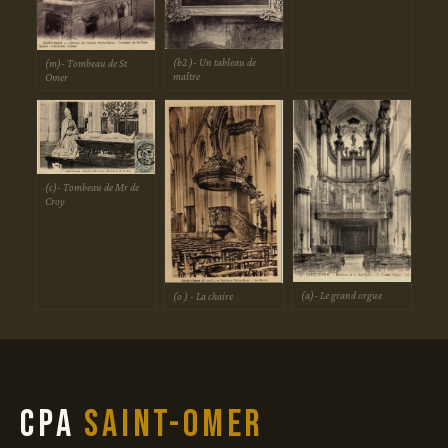
(b2 )- Un tableau de
(m)- Tombeau de St
maître
Omer
(c)- Tombeau de Mr de
Croy
(a)- Le grand orgue
(o ) - La chaire
CPA
Saint-Omer