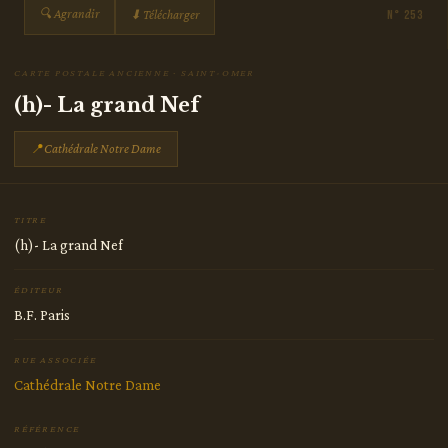
🔍 Agrandir
⬇ Télécharger
N° 253
CARTE POSTALE ANCIENNE · SAINT-OMER
(h)- La grand Nef
📍
Cathédrale Notre Dame
TITRE
(h)- La grand Nef
ÉDITEUR
B.F. Paris
RUE ASSOCIÉE
Cathédrale Notre Dame
RÉFÉRENCE