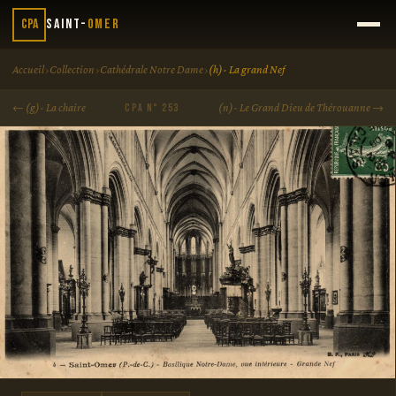
CPA
Saint-
Omer
›
›
›
Accueil
Collection
Cathédrale Notre Dame
(h)- La grand Nef
← (g)- La chaire
(n)- Le Grand Dieu de Thérouanne →
CPA N° 253