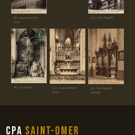
(i1 )- Une chapelle
(k)- Le pourtour du
coeur
(b)- Le calvaire
(e1 )- Autel de Notre
(p)- Une chapelle
Dame
latérale
CPA
Saint-Omer