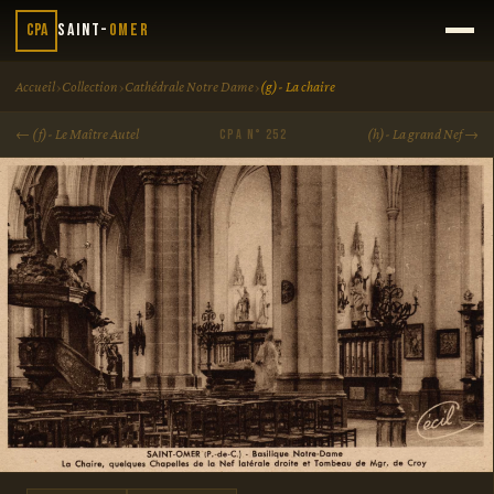
CPA
Saint-
Omer
›
›
›
Accueil
Collection
Cathédrale Notre Dame
(g)- La chaire
← (f)- Le Maître Autel
(h)- La grand Nef →
CPA N° 252