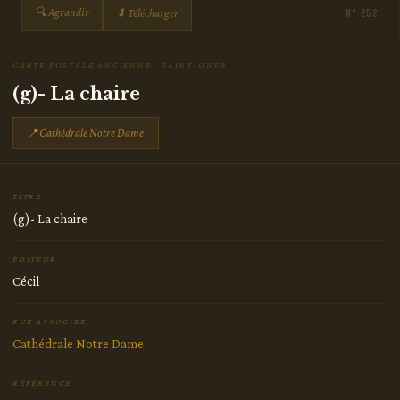
🔍 Agrandir
⬇ Télécharger
N° 252
CARTE POSTALE ANCIENNE · SAINT-OMER
(g)- La chaire
📍
Cathédrale Notre Dame
TITRE
(g)- La chaire
ÉDITEUR
Cécil
RUE ASSOCIÉE
Cathédrale Notre Dame
RÉFÉRENCE