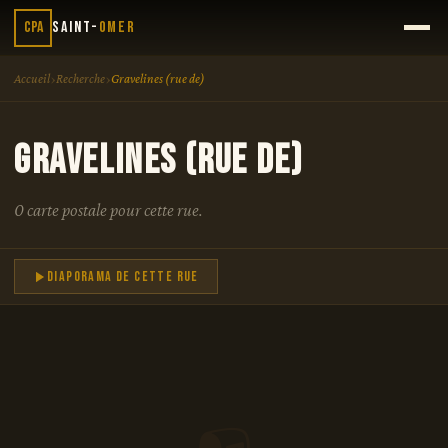
CPA
Saint-
Omer
›
›
Accueil
Recherche
Gravelines (rue de)
Gravelines (rue de)
0 carte postale pour cette rue.
Diaporama de cette rue