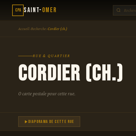
Saint-
Omer
CPA
›
›
Accueil
Recherche
Cordier (ch.)
RUE & QUARTIER
Cordier (ch.)
0 carte postale pour cette rue.
Diaporama de cette rue