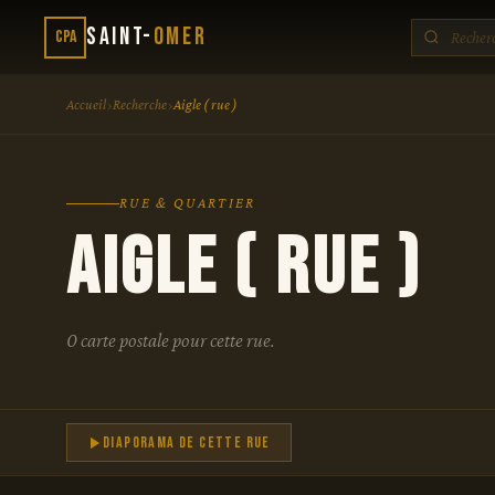
Saint-
Omer
CPA
›
›
Accueil
Recherche
Aigle ( rue )
RUE & QUARTIER
Aigle ( rue )
0 carte postale pour cette rue.
Diaporama de cette rue