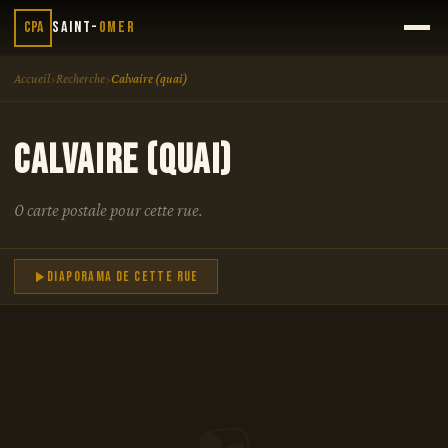
CPA
Saint-
Omer
›
›
Accueil
Recherche
Calvaire (quai)
Calvaire (quai)
0 carte postale pour cette rue.
Diaporama de cette rue