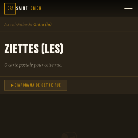
CPA
Saint-
Omer
›
›
Accueil
Recherche
Ziettes (les)
Ziettes (les)
0 carte postale pour cette rue.
Diaporama de cette rue