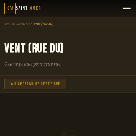
CPA
Saint-
Omer
›
›
Accueil
Recherche
Vent (rue du)
Vent (rue du)
0 carte postale pour cette rue.
Diaporama de cette rue