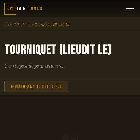
CPA
Saint-
Omer
›
›
Accueil
Recherche
Tourniquet (lieudit le)
Tourniquet (lieudit le)
0 carte postale pour cette rue.
Diaporama de cette rue