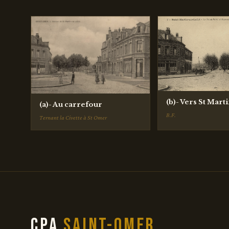
(b)- Vers St Mart
(a)- Au carrefour
B.F.
Ternant la Civette à St Omer
CPA
Saint-Omer