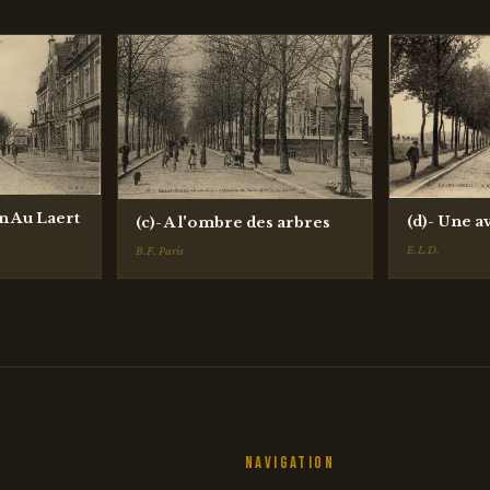
in Au Laert
(d)- Une a
(c)- A l'ombre des arbres
E.L.D.
B.F. Paris
Navigation