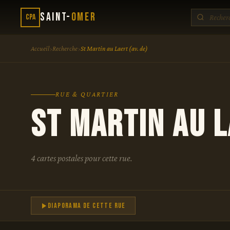
Saint-
Omer
CPA
›
›
Accueil
Recherche
St Martin au Laert (av. de)
RUE & QUARTIER
St Martin au L
4 cartes postales pour cette rue.
Diaporama de cette rue