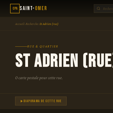
Saint-
Omer
CPA
›
›
Accueil
Recherche
St Adrien (rue)
RUE & QUARTIER
St Adrien (rue
0 carte postale pour cette rue.
Diaporama de cette rue