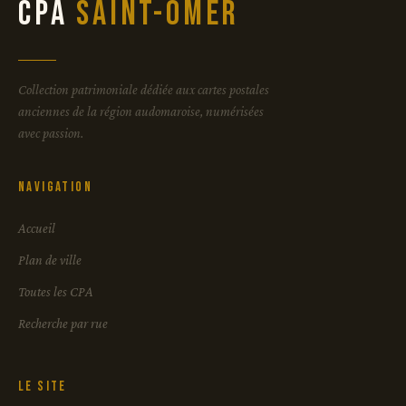
CPA
Saint-Omer
Collection patrimoniale dédiée aux cartes postales
anciennes de la région audomaroise, numérisées
avec passion.
Navigation
Accueil
Plan de ville
Toutes les CPA
Recherche par rue
Le site