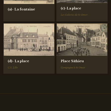
(c)-La place
(a)- La fontaine
Les Galeries de St Omer
(d)- La place
Place Sithieu
C.S. Lille
Campagne à St Omer