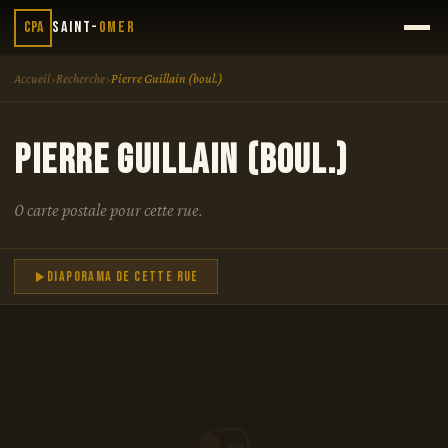
CPA
Saint-
Omer
›
›
Accueil
Recherche
Pierre Guillain (boul.)
Pierre Guillain (boul.)
0 carte postale pour cette rue.
Diaporama de cette rue