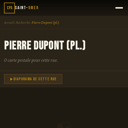
CPA
Saint-
Omer
›
›
Accueil
Recherche
Pierre Dupont (pl.)
Pierre Dupont (pl.)
0 carte postale pour cette rue.
Diaporama de cette rue