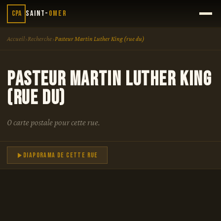
CPA
Saint-
Omer
›
›
Accueil
Recherche
Pasteur Martin Luther King (rue du)
Pasteur Martin Luther King
(rue du)
0 carte postale pour cette rue.
Diaporama de cette rue