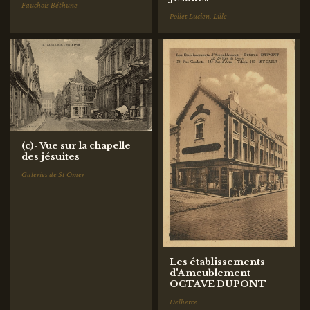
Fauchois Béthune
Pollet Lucien, Lille
(c)- Vue sur la chapelle
des jésuites
Galeries de St Omer
Les établissements
d'Ameublement
OCTAVE DUPONT
Delherce