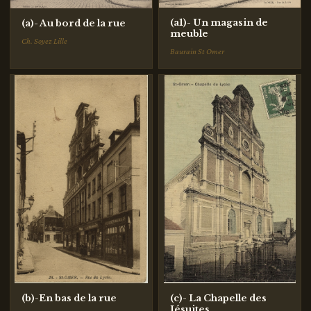
(a1)- Un magasin de
(a)- Au bord de la rue
meuble
Ch. Soyez Lille
Baurain St Omer
(b)-En bas de la rue
(c)- La Chapelle des
Jésuites