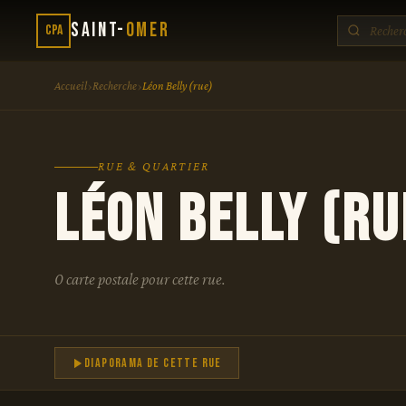
Saint-
Omer
CPA
›
›
Accueil
Recherche
Léon Belly (rue)
RUE & QUARTIER
Léon Belly (ru
0 carte postale pour cette rue.
Diaporama de cette rue