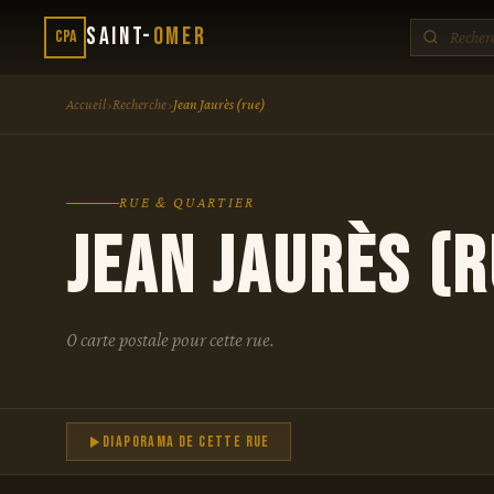
Saint-
Omer
CPA
›
›
Accueil
Recherche
Jean Jaurès (rue)
RUE & QUARTIER
Jean Jaurès (r
0 carte postale pour cette rue.
Diaporama de cette rue