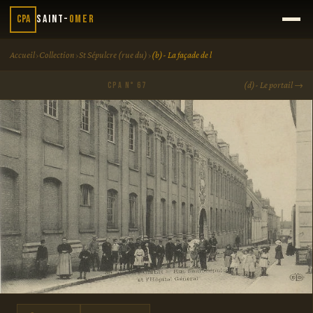
CPA
Saint-
Omer
›
›
›
Accueil
Collection
St Sépulcre (rue du)
(b)- La façade de l
(d)- Le portail →
CPA N° 67