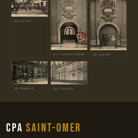
(a2)- La cour
(c )- L'entrée de l'hôpital
(d)- Le portail
(a) - Magasin d
(a1 )- Une école
CPA
Saint-Omer