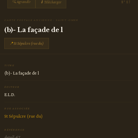
🔍 Agrandir
⬇ Télécharger
N° 67
CARTE POSTALE ANCIENNE · SAINT-OMER
(b)- La façade de l
📍
St Sépulcre (rue du)
TITRE
(b)- La façade de l
ÉDITEUR
E.L.D.
RUE ASSOCIÉE
St Sépulcre (rue du)
RÉFÉRENCE
detail-67