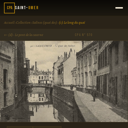
CPA
Saint-
Omer
›
›
›
Accueil
Collection
Salines (quai des)
(c) Le long du quai
← (d)- Le pont de la caserne
CPA N° 570