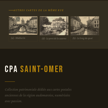
AUTRES CARTES DE LA MÊME RUE
(a)- Mathurin
(b)- Le long du quai
(d)- Le pont de la caserne
CPA
Saint-Omer
Collection patrimoniale dédiée aux cartes postales
anciennes de la région audomaroise, numérisées
avec passion.