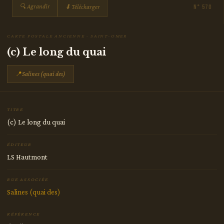
🔍 Agrandir
⬇ Télécharger
N° 570
CARTE POSTALE ANCIENNE · SAINT-OMER
(c) Le long du quai
📍
Salines (quai des)
TITRE
(c) Le long du quai
ÉDITEUR
LS Hautmont
RUE ASSOCIÉE
Salines (quai des)
RÉFÉRENCE