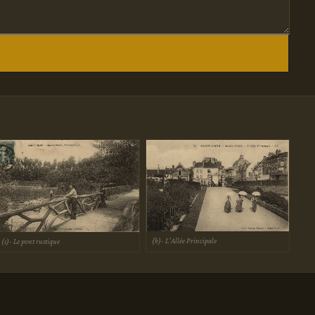
(b)- L'Allée Principale
(s)- Le pont rustique