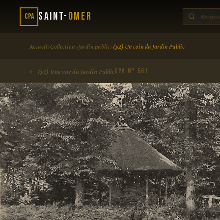
Saint-
Omer
CPA
›
›
›
Accueil
Collection
Jardin public
(p2) Un coin du Jardin Public
CPA N° 561
← (p1) Une vue du Jardin Public