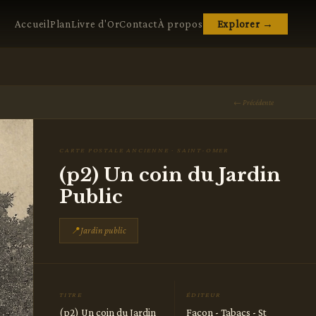
Accueil
Plan
Livre d'Or
Contact
À propos
Explorer →
← Précédente
CARTE POSTALE ANCIENNE · SAINT-OMER
(p2) Un coin du Jardin
Public
📍
Jardin public
TITRE
ÉDITEUR
(p2) Un coin du Jardin
Facon - Tabacs - St