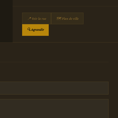
📍 Voir la rue
🗺 Plan de ville
🔍 Agrandir
)