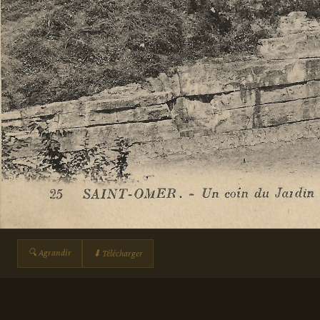
🔍 Agrandir
⬇ Télécharger