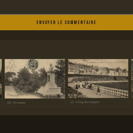
Envoyer le commentaire
(i)- le long des remparts
(d)- Une statue